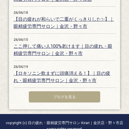
26/06/18
【目の疲れが和らいで二重がくっきりした✨】｜
眼精疲労専門サロン｜金沢・野々市
26/06/15
ここ押して痛い人100%老けます｜目の疲れ・眼
精疲労専門サロン｜金沢・野々市
26/04/19
【ロキソニン飲まずに頭痛消える！】｜目の疲
れ・眼精疲労専門サロン｜金沢・野々市
ブログを見る
copyright (c) 目の疲れ・眼精疲労専門サロン Kirari｜金沢店・野々市店
some rights reserved.