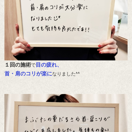
１回の施術
目の疲れ、
で
首・肩のコリが楽に
なりました^^