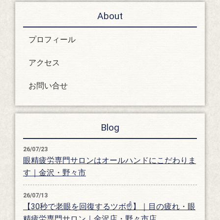
About
プロフィール
アクセス
お問い合せ
Blog
26/07/23
眼精疲労専門サロンはオールハンドにこだわりま
す｜金沢・野々市
26/07/13
【30秒で老眼を回復するツボ☝️】｜目の疲れ・眼
精疲労専門サロン｜金沢店・野々市店