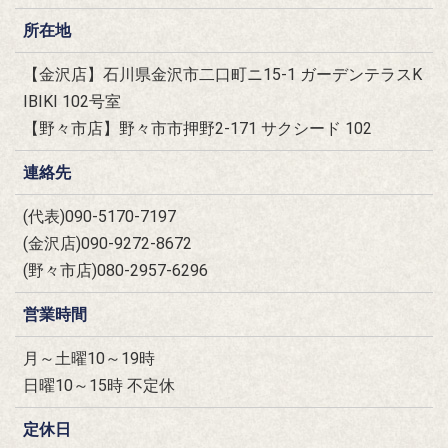
所在地
【金沢店】石川県金沢市二口町ニ15-1 ガーデンテラスK
IBIKI 102号室
【野々市店】野々市市押野2-171 サクシード 102
連絡先
(代表)090-5170-7197
(金沢店)090-9272-8672
(野々市店)080-2957-6296
営業時間
月～土曜10～19時
日曜10～15時 不定休
定休日