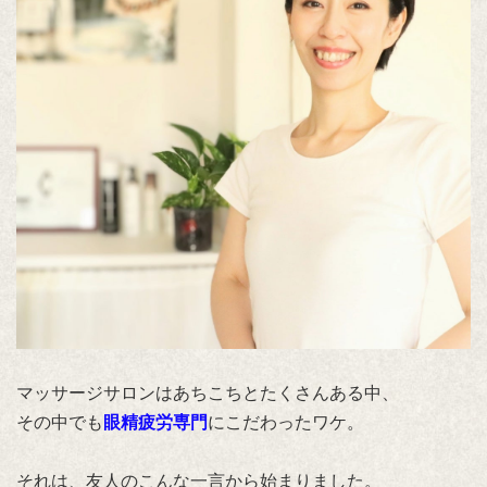
マッサージサロンはあちこちとたくさんある中、
その中でも
眼精疲労専門
にこだわったワケ。
それは、友人のこんな一言から始まりました。